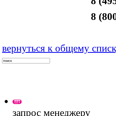
8 (49
8 (80
вернуться к общему спис
запрос менеджеру