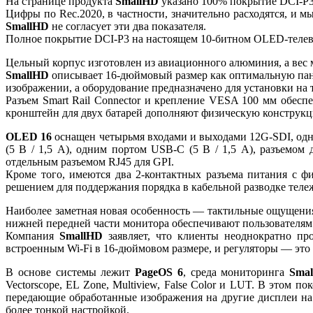
На странице продукта
SmallHD
указано 100% покрытие DCI-P3 
Цифры по Rec.2020, в частности, значительно расходятся, и 
SmallHD
не согласует эти два показателя.
Полное покрытие DCI-P3 на настоящем 10-битном OLED-телеви
Цельный корпус изготовлен из авиационного алюминия, а вес мо
SmallHD
описывает 16-дюймовый размер как оптимальную панел
изображении, а оборудование предназначено для установки на т
Разъем Smart Rail Connector и крепление VESA 100 мм обесп
кронштейн для двух батарей дополняют физическую конструкци
OLED 16
оснащен четырьмя входами и выходами 12G-SDI, одн
(5 В / 1,5 А), одним портом USB-C (5 В / 1,5 А), разъемо
отдельным разъемом RJ45 для GPI.
Кроме того, имеются два 2-контактных разъема питания с 
решением для поддержания порядка в кабельной разводке теле
Наиболее заметная новая особенность — тактильные ощущения
нижней передней части монитора обеспечивают пользователям
Компания
SmallHD
заявляет, что клиенты неоднократно пр
встроенным Wi-Fi в 16-дюймовом размере, и регуляторы — это 
В основе системы лежит
PageOS 6
, среда мониторинга
Sma
Vectorscope, EL Zone, Multiview, False Color и LUT. В этом
передающие обработанные изображения на другие дисплеи на 
более тонкой настройкой.