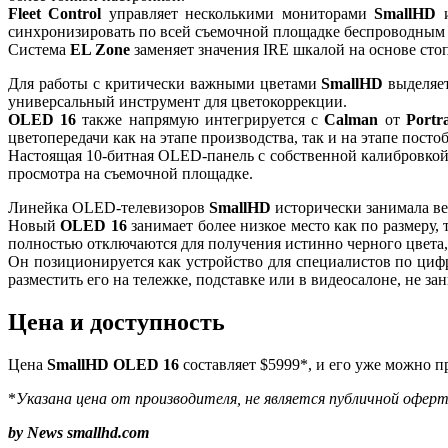
Fleet Control
управляет несколькими мониторами
SmallHD
и
синхронизировать по всей съемочной площадке беспроводным
Система
EL Zone
заменяет значения IRE шкалой на основе сто
Для работы с критически важными цветами
SmallHD
выделяе
универсальный инструмент для цветокоррекции.
OLED 16
также напрямую интегрируется с
Calman
от
Portra
цветопередачи как на этапе производства, так и на этапе посто
Настоящая 10-битная OLED-панель с собственной калибровко
просмотра на съемочной площадке.
Линейка OLED-телевизоров
SmallHD
исторически занимала ве
Новый
OLED 16
занимает более низкое место как по размеру,
полностью отключаются для получения истинно черного цвета,
Он позиционируется как устройство для специалистов по циф
разместить его на тележке, подставке или в видеосалоне, не за
Цена и доступность
Цена
SmallHD OLED 16
составляет $5999*, и его уже можно п
*
Указана цена от производителя, не является публичной оферт
by News smallhd.com