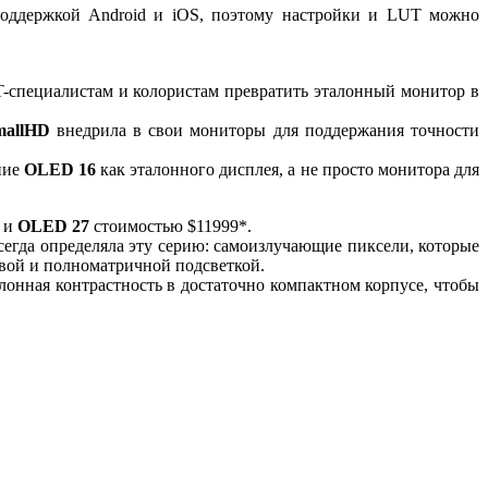
с поддержкой Android и iOS, поэтому настройки и LUT можно
T-специалистам и колористам превратить эталонный монитор в
mallHD
внедрила в свои мониторы для поддержания точности
ние
OLED 16
как эталонного дисплея, а не просто монитора для
и
OLED 27
стоимостью $11999*.
 всегда определяла эту серию: самоизлучающие пиксели, которые
овой и полноматричной подсветкой.
онная контрастность в достаточно компактном корпусе, чтобы