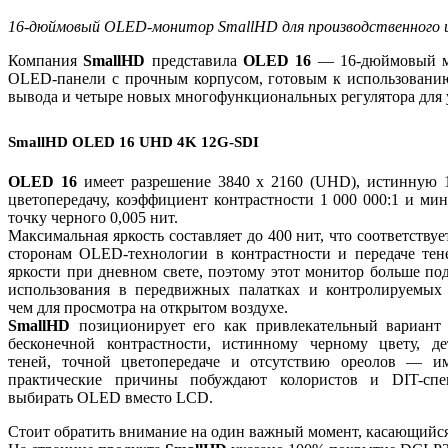
16-дюймовый OLED-монитор SmallHD для производственного и
Компания
SmallHD
представила
OLED 16
— 16-дюймовый мон
OLED-панели с прочным корпусом, готовым к использованию
вывода и четыре новых многофункциональных регулятора для
SmallHD OLED 16 UHD 4K 12G-SDI
OLED 16
имеет разрешение 3840 x 2160 (UHD), истинную 
цветопередачу, коэффициент контрастности 1 000 000:1 и м
точку черного 0,005 нит.
Максимальная яркость составляет до 400 нит, что соответству
сторонам OLED-технологии в контрастности и передаче тене
яркости при дневном свете, поэтому этот монитор больше по
использования в передвижных палатках и контролируемых 
чем для просмотра на открытом воздухе.
SmallHD
позиционирует его как привлекательный вариант 
бесконечной контрастности, истинному черному цвету, де
теней, точной цветопередаче и отсутствию ореолов — и
практические причины побуждают колористов и DIT-спе
выбирать OLED вместо LCD.
Стоит обратить внимание на один важный момент, касающийся