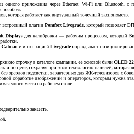
з одного приложения через Ethernet, Wi-Fi или Bluetooth, 
 способом.
пов, которая работает как виртуальный точечный экспонометр.
т встроенный плагин
Pomfort Livegrade
, который позволяет DI
it Displays
для калибровки — рабочим процессом, который
S
бработки.
й
Calman
и интеграцией
Livegrade
оправдывает позиционирова
рхнюю строчку в каталоге компании, её основой были
OLED 22
 так и по цене, сохраняя при этом технологию панелей, которая
 без ореолов подсветки, характерных для ЖК-телевизоров с бок
ровой обработке изображений и операторов, которым нужна этал
нимая много места на рабочем столе.
редварительно заказать.
ой.