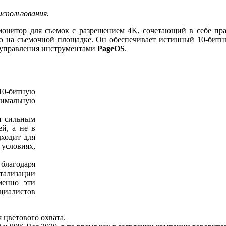
спользования.
итор для съемок с разрешением 4K, сочетающий в себе прак
 на съемочной площадке. Он обеспечивает истинный 10-битный
 управления инструментами
PageOS
.
10-битную
инимальную
ет сильным
й, а не в
дходит для
условиях,
благодаря
тализации
менно эти
циалистов
 цветового охвата.