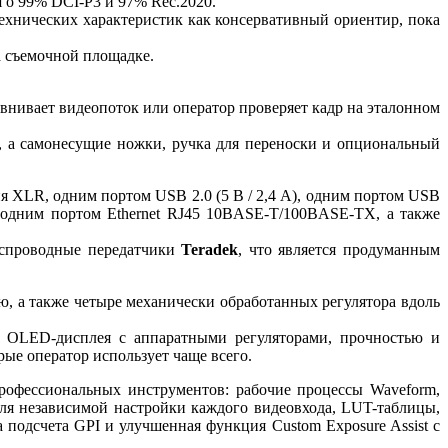
я о 99% DCI-P3 и 97% Rec.2020.
технических характеристик как консервативный ориентир, пока
 съемочной площадке.
внивает видеопоток или оператор проверяет кадр на эталонном
в, а самонесущие ножки, ручка для переноски и опциональный
 XLR, одним портом USB 2.0 (5 В / 2,4 А), одним портом USB
и одним портом Ethernet RJ45 10BASE-T/100BASE-TX, а также
беспроводные передатчики
Teradek
, что является продуманным
, а также четыре механически обработанных регулятора вдоль
чи OLED-дисплея с аппаратными регуляторами, прочностью и
рые оператор использует чаще всего.
офессиональных инструментов: рабочие процессы Waveform,
 для независимой настройки каждого видеовхода, LUT-таблицы,
подсчета GPI и улучшенная функция Custom Exposure Assist с