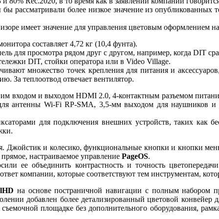
и 80% Rec.2020, в то время как в заявлении компании говоритс
мы бы рассматривали более низкое значение из опубликованных 
зоре имеет значение для управления цветовым оформлением на
нитора составляет 4,72 кг (10,4 фунта).
ь для просмотра рядом друг с другом, например, когда DIT сра
ележки DIT, стойки оператора или в Video Village.
ечивают множество точек крепления для питания и аксессуаро
ю. За теплоотвод отвечает вентилятор.
им входом и выходом HDMI 2.0, 4-контактным разъемом питания
м для антенны Wi-Fi RP-SMA, 3,5-мм выходом для наушников 
фиксаторами для подключения внешних устройств, таких как 
жки.
. Джойстик и колесико, функциональные кнопки и кнопки меню
 прямое, настраиваемое управление
PageOS
.
осили ее объединить контрастность и точность цветопереда
ответ компании, которые соответствуют тем инструментам, кото
llHD
на основе постраничной навигации с полным набором пр
 поколении добавлен более детализированный цветовой конвейер
съемочной площадке без дополнительного оборудования, рамка 