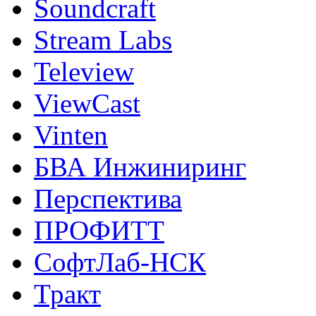
Soundcraft
Stream Labs
Teleview
ViewCast
Vinten
БВА Инжиниринг
Перспектива
ПРОФИТТ
СофтЛаб-НСК
Тракт