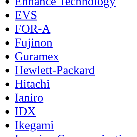
Enhance Technology
EVS
FOR-A
Fujinon
Guramex
Hewlett-Packard
Hitachi
Ianiro
IDX
Ikegami