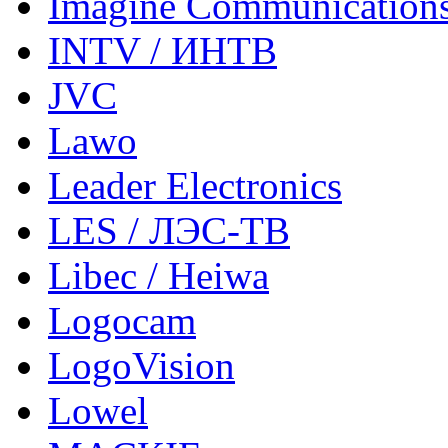
Imagine Communication
INTV / ИНТВ
JVC
Lawo
Leader Electronics
LES / ЛЭС-ТВ
Libec / Heiwa
Logocam
LogoVision
Lowel