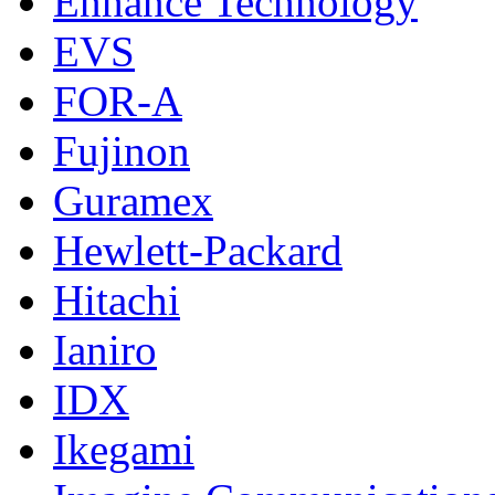
Enhance Technology
EVS
FOR-A
Fujinon
Guramex
Hewlett-Packard
Hitachi
Ianiro
IDX
Ikegami