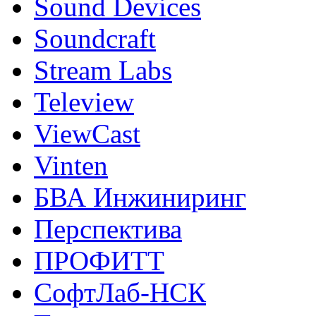
Sound Devices
Soundcraft
Stream Labs
Teleview
ViewCast
Vinten
БВА Инжиниринг
Перспектива
ПРОФИТТ
СофтЛаб-НСК