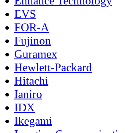
Enhance Technology
EVS
FOR-A
Fujinon
Guramex
Hewlett-Packard
Hitachi
Ianiro
IDX
Ikegami