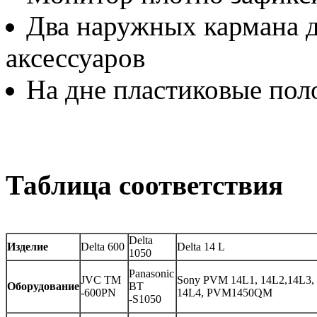
Два наружных кармана 
аксессуаров
На дне пластиковые пол
Таблица соответствия
Delta
Изделие
Delta 600
Delta 14 L
1050
Panasonic
JVC TM
Sony PVM 14L1, 14L2,14L3,
Оборудование
BT
-600PN
14L4, PVM1450QM
-S1050