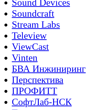
Sound Devices
Soundcraft
Stream Labs
Teleview
ViewCast
Vinten
БВА Инжиниринг
Перспектива
ПРОФИТТ
СофтЛаб-НСК