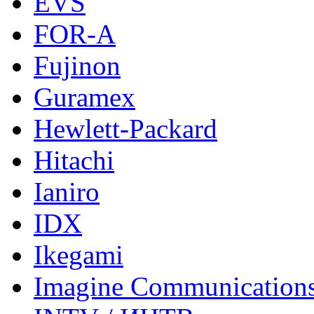
EVS
FOR-A
Fujinon
Guramex
Hewlett-Packard
Hitachi
Ianiro
IDX
Ikegami
Imagine Communication