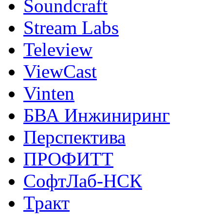
Soundcraft
Stream Labs
Teleview
ViewCast
Vinten
БВА Инжиниринг
Перспектива
ПРОФИТТ
СофтЛаб-НСК
Тракт