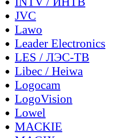
INTV / ИНТВ
JVC
Lawo
Leader Electronics
LES / ЛЭС-ТВ
Libec / Heiwa
Logocam
LogoVision
Lowel
MACKIE