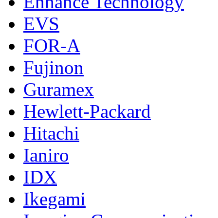
Enhance Technology
EVS
FOR-A
Fujinon
Guramex
Hewlett-Packard
Hitachi
Ianiro
IDX
Ikegami