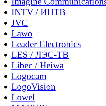
Imagine Communication
INTV / ИНТВ
JVC
Lawo
Leader Electronics
LES / ЛЭС-ТВ
Libec / Heiwa
Logocam
LogoVision
Lowel