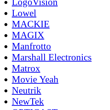
LogoVision
Lowel
MACKIE
MAGIX
Manfrotto
Marshall Electronics
Matrox
Movie Yeah
Neutrik
NewTek