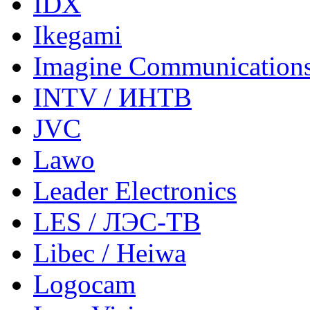
IDX
Ikegami
Imagine Communication
INTV / ИНТВ
JVC
Lawo
Leader Electronics
LES / ЛЭС-ТВ
Libec / Heiwa
Logocam