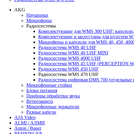
AKG
Наушники
Микрофоны
Радиосистемы
Комплектующие для WMS 300 UHF: капсюли,
Комплектующие и аксессуары для р/систем 
Микрофоны и капсюли для WMS 40, 450, 4000
Радиосистема WMS 40 UHF
Радиосистема WMS 40 UHF MINI
Радиосистема WMS 4000 UHF
Радиосистема WMS 45 UHF (PERCEPTION 
Радиосистема WMS 450 UHF
Радиосистема WMS 470 UHF
Радиосистема цифровая DMS 700 (отдельные
Микрофонные стойки
Блоки питания
Приборы обработки звука
Ветрозащита
Микрофонные держатели
Разные кабели
AJA Video
ALMI / АЛМИ
Anton / Bauer
BEHRINGER