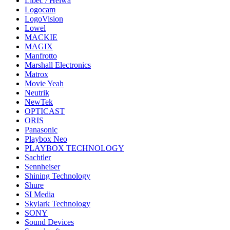
Libec / Heiwa
Logocam
LogoVision
Lowel
MACKIE
MAGIX
Manfrotto
Marshall Electronics
Matrox
Movie Yeah
Neutrik
NewTek
OPTICAST
ORIS
Panasonic
Playbox Neo
PLAYBOX TECHNOLOGY
Sachtler
Sennheiser
Shining Technology
Shure
SI Media
Skylark Technology
SONY
Sound Devices