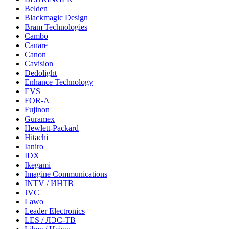
Belden
Blackmagic Design
Bram Technologies
Cambo
Canare
Canon
Cavision
Dedolight
Enhance Technology
EVS
FOR-A
Fujinon
Guramex
Hewlett-Packard
Hitachi
Ianiro
IDX
Ikegami
Imagine Communications
INTV / ИНТВ
JVC
Lawo
Leader Electronics
LES / ЛЭС-ТВ