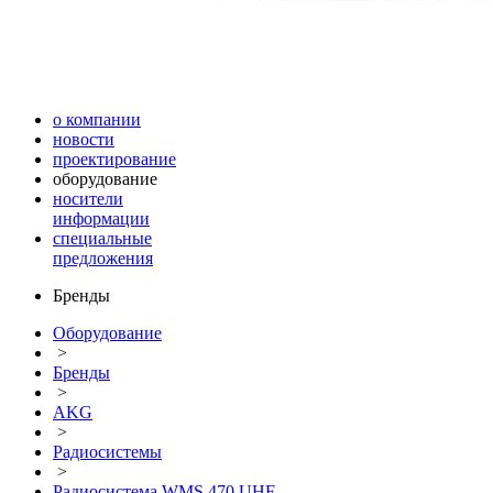
о компании
новости
проектирование
оборудование
носители
информации
специальные
предложения
Бренды
Оборудование
>
Бренды
>
AKG
>
Радиосистемы
>
Радиосистема WMS 470 UHF