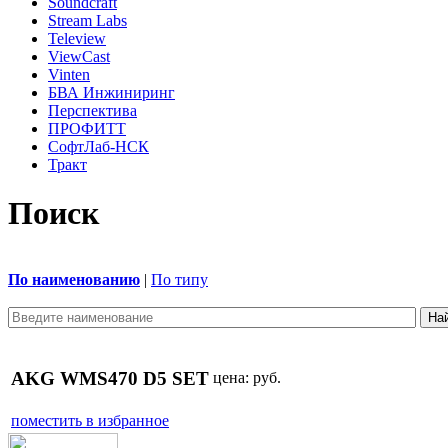
Soundcraft
Stream Labs
Teleview
ViewCast
Vinten
БВА Инжиниринг
Перспектива
ПРОФИТТ
СофтЛаб-НСК
Тракт
Поиск
По наименованию
|
По типу
AKG WMS470 D5 SET
цена:
руб.
поместить в избранное