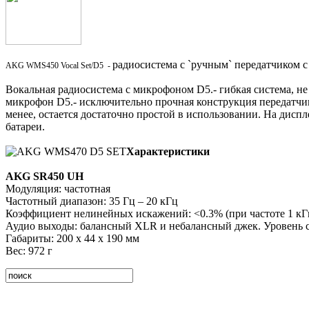
радиосистема с `ручным` передатчиком 
AKG WMS450 Vocal Set/D5 -
Вокальная радиосистема с микрофоном D5.- гибкая система, не
микрофон D5.- исключительно прочная конструкция передатчик
менее, остается достаточно простой в использовании. На диспл
батареи.
Характеристики
AKG SR450 UH
Модуляция: частотная
Частотный диапазон: 35 Гц – 20 кГц
Коэффициент нелинейных искажений: <0.3% (при частоте 1 кГ
Аудио выходы: балансный XLR и небалансный джек. Уровень сиг
Габариты: 200 x 44 x 190 мм
Вес: 972 г