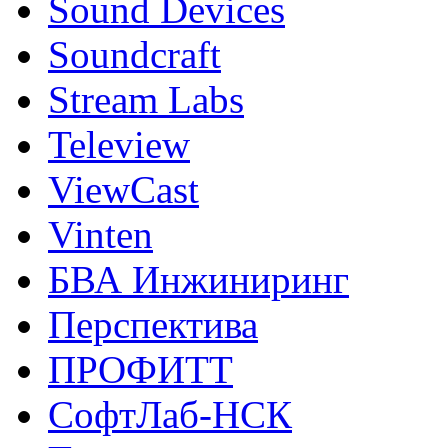
Sound Devices
Soundcraft
Stream Labs
Teleview
ViewCast
Vinten
БВА Инжиниринг
Перспектива
ПРОФИТТ
СофтЛаб-НСК