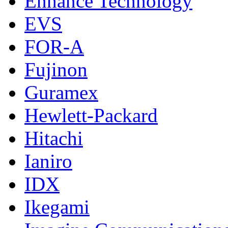
Enhance Technology
EVS
FOR-A
Fujinon
Guramex
Hewlett-Packard
Hitachi
Ianiro
IDX
Ikegami