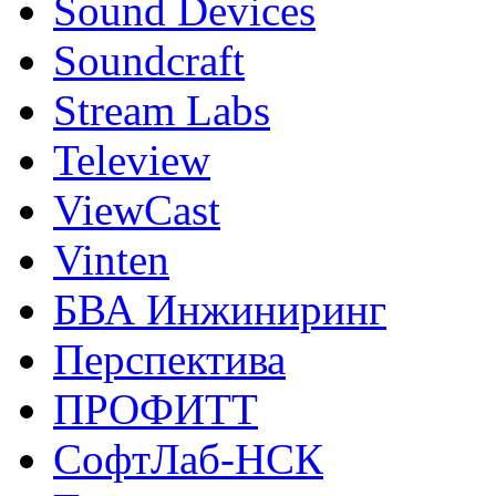
Sound Devices
Soundcraft
Stream Labs
Teleview
ViewCast
Vinten
БВА Инжиниринг
Перспектива
ПРОФИТТ
СофтЛаб-НСК