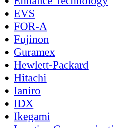
Enhance Technology
EVS
FOR-A
Fujinon
Guramex
Hewlett-Packard
Hitachi
Ianiro
IDX
Ikegami