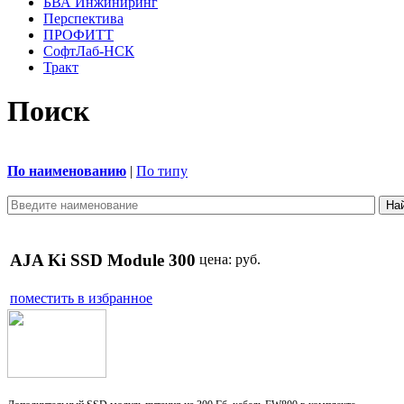
БВА Инжиниринг
Перспектива
ПРОФИТТ
СофтЛаб-НСК
Тракт
Поиск
По наименованию
|
По типу
AJA Ki SSD Module 300
цена:
руб.
поместить в избранное