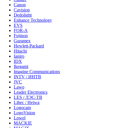
Canon
Cavision
Dedolight
Enhance Technology
EVS
FOR-A
Fujinon
Guramex
Hewlett-Packard
Hitachi
Ianiro
IDX
Ikegami
Imagine Communications
INTV / ИНТВ
JVC
Lawo
Leader Electronics
LES / ЛЭС-ТВ
Libec / Heiwa
Logocam
LogoVision
Lowel
MACKIE