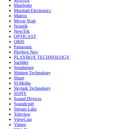
MAGIX
Manfrotto
Marshall Electronics
Matrox
Movie Yeah
Neutrik
NewTek
OPTICAST
ORIS
Panasonic
Playbox Neo
PLAYBOX TECHNOLOGY
Sachtler
Sennheiser
Shining Technology
Shure
SI Media
Skylark Technology
SONY
Sound Devices
Soundcraft
Stream Labs
Teleview
ViewCast
Vinten