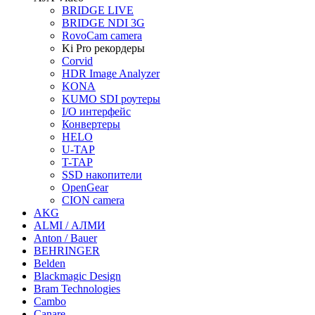
BRIDGE LIVE
BRIDGE NDI 3G
RovoCam camera
Ki Pro рекордеры
Corvid
HDR Image Analyzer
KONA
KUMO SDI роутеры
I/O интерфейс
Конвертеры
HELO
U-TAP
T-TAP
SSD накопители
OpenGear
CION camera
AKG
ALMI / АЛМИ
Anton / Bauer
BEHRINGER
Belden
Blackmagic Design
Bram Technologies
Cambo
Canare