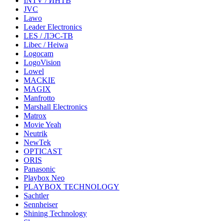
INTV / ИНТВ
JVC
Lawo
Leader Electronics
LES / ЛЭС-ТВ
Libec / Heiwa
Logocam
LogoVision
Lowel
MACKIE
MAGIX
Manfrotto
Marshall Electronics
Matrox
Movie Yeah
Neutrik
NewTek
OPTICAST
ORIS
Panasonic
Playbox Neo
PLAYBOX TECHNOLOGY
Sachtler
Sennheiser
Shining Technology