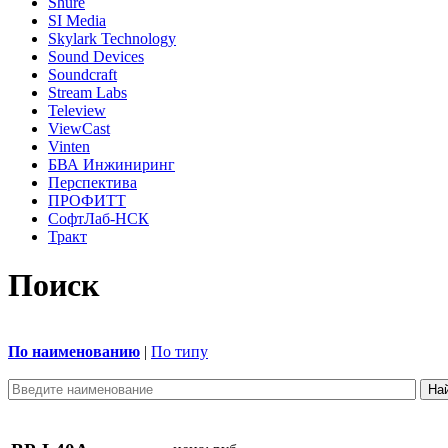
Shure
SI Media
Skylark Technology
Sound Devices
Soundcraft
Stream Labs
Teleview
ViewCast
Vinten
БВА Инжиниринг
Перспектива
ПРОФИТТ
СофтЛаб-НСК
Тракт
Поиск
По наименованию
|
По типу