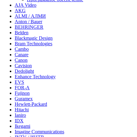
AJA Video
AKG
ALMI / АЛМИ
Anton / Bauer
BEHRINGER
Belden
Blackmagic Design
Bram Technologies
Cambo
Canare
Canon
Cavision
Dedolight
Enhance Technology
EVS
FOR-A
Fujinon
Guramex
Hewlett-Packard
Hitachi
Ianiro
IDX
Ikegami
Imagine Communications