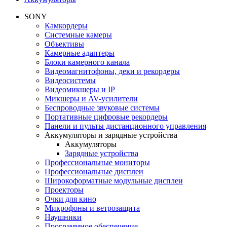
SONY
Камкордеры
Системные камеры
Объективы
Камерные адаптеры
Блоки камерного канала
Видеомагнитофоны, деки и рекордеры
Видеосистемы
Видеомикшеры и IP
Микшеры и AV-усилители
Беспроводные звуковые системы
Портативные цифровые рекордеры
Панели и пульты дистанционного управления
Аккумуляторы и зарядные устройства
Аккумуляторы
Зарядные устройства
Профессиональные мониторы
Профессиональные дисплеи
Широкоформатные модульные дисплеи
Проекторы
Очки для кино
Микрофоны и ветрозащита
Наушники
Программное обеспечение