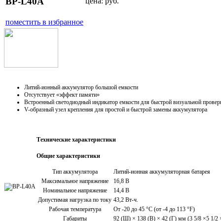
BP-L40A
цена:
руб.
поместить в избранное
Литий-ионный аккумулятор большой емкости
Отсутствует «эффект памяти»
Встроенный светодиодный индикатор емкости для быстрой визуальной провер
V-образный узел крепления для простой и быстрой замены аккумулятора
Технические характеристики
Общие характеристики
Тип аккумулятора
Литий-ионная аккумуляторная батарея
Максимальное напряжение
16,8 В
Номинальное напряжение
14,4 В
Допустимая нагрузка по току
43,2 Вт-ч.
Рабочая температура
От -20 до 45 °C (от -4 до 113 °F)
Габариты
92 (Ш) × 138 (В) × 42 (Г) мм (3 5/8 ×5 1/2