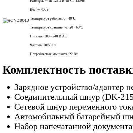
Размеры: ∼
Ш
123 x
В
48 x
Г
135
мм
Вес:
∼
400 г
Температура рабочая: 0 - 40
ºC
Температура хранения: от 20 - 60
ºC
Питание: 100 - 240 В
AC
Частота: 50/60 Гц
Потребляемая мощность: 22 Вт
Комплектность поставк
Зарядное устройство/адаптер п
Соединительный шнур (DK-215) 
Сетевой шнур переменного тока
Автомобильный батарейный шн
Набор напечатанной документ