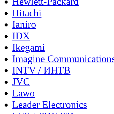
Hewlett-Packard
Hitachi
Ianiro
IDX
Ikegami
Imagine Communication
INTV / ИНТВ
JVC
Lawo
Leader Electronics