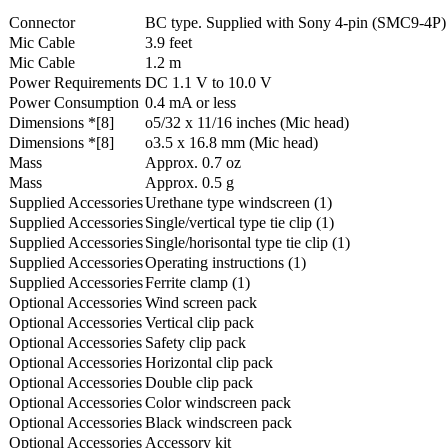
Connector
BC type. Supplied with Sony 4-pin (SMC9-4P)
Mic Cable
3.9 feet
Mic Cable
1.2 m
Power Requirements
DC 1.1 V to 10.0 V
Power Consumption
0.4 mA or less
Dimensions *[8]
o5/32 x 11/16 inches (Mic head)
Dimensions *[8]
o3.5 x 16.8 mm (Mic head)
Mass
Approx. 0.7 oz
Mass
Approx. 0.5 g
Supplied Accessories
Urethane type windscreen (1)
Supplied Accessories
Single/vertical type tie clip (1)
Supplied Accessories
Single/horisontal type tie clip (1)
Supplied Accessories
Operating instructions (1)
Supplied Accessories
Ferrite clamp (1)
Optional Accessories
Wind screen pack
Optional Accessories
Vertical clip pack
Optional Accessories
Safety clip pack
Optional Accessories
Horizontal clip pack
Optional Accessories
Double clip pack
Optional Accessories
Color windscreen pack
Optional Accessories
Black windscreen pack
Optional Accessories
Accessory kit