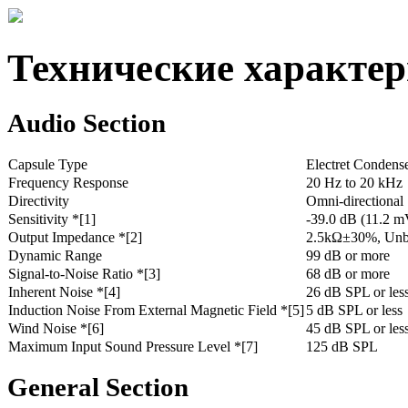
Технические характе
Audio Section
Capsule Type
Electret Condens
Frequency Response
20 Hz to 20 kHz
Directivity
Omni-directional
Sensitivity *[1]
-39.0 dB (11.2 m
Output Impedance *[2]
2.5kΩ±30%, Unb
Dynamic Range
99 dB or more
Signal-to-Noise Ratio *[3]
68 dB or more
Inherent Noise *[4]
26 dB SPL or les
Induction Noise From External Magnetic Field *[5]
5 dB SPL or less
Wind Noise *[6]
45 dB SPL or less
Maximum Input Sound Pressure Level *[7]
125 dB SPL
General Section