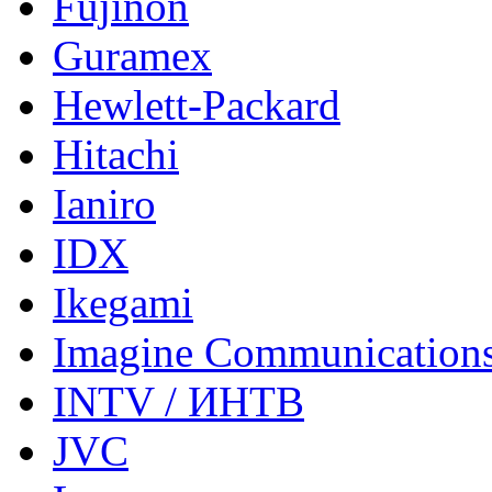
Fujinon
Guramex
Hewlett-Packard
Hitachi
Ianiro
IDX
Ikegami
Imagine Communication
INTV / ИНТВ
JVC