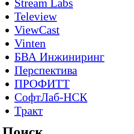
Stream Labs
Teleview
ViewCast
Vinten
БВА Инжиниринг
Перспектива
ПРОФИТТ
СофтЛаб-НСК
Тракт
Поиск