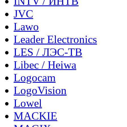
INTV / ИНТВ
JVC
Lawo
Leader Electronics
LES / ЛЭС-ТВ
Libec / Heiwa
Logocam
LogoVision
Lowel
MACKIE