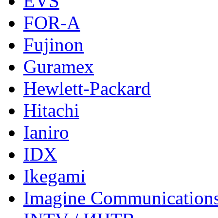
EVS
FOR-A
Fujinon
Guramex
Hewlett-Packard
Hitachi
Ianiro
IDX
Ikegami
Imagine Communication