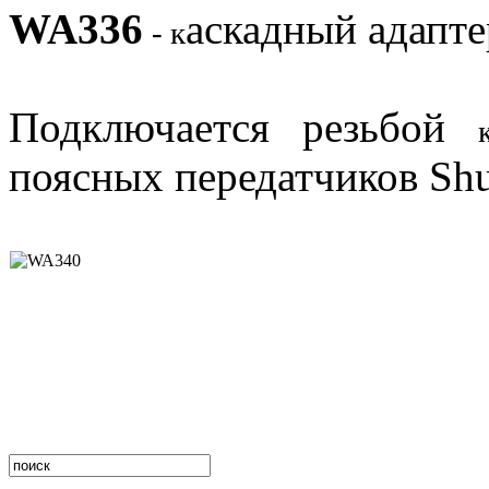
WA336
аскадный адапте
- к
Подключается резьбой
поясных передатчиков Sh