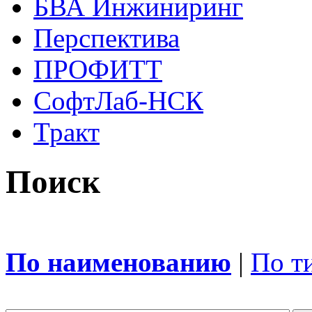
БВА Инжиниринг
Перспектива
ПРОФИТТ
СофтЛаб-НСК
Тракт
Поиск
По наименованию
|
По т