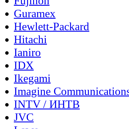
Fujinon
Guramex
Hewlett-Packard
Hitachi
Ianiro
IDX
Ikegami
Imagine Communication
INTV / ИНТВ
JVC