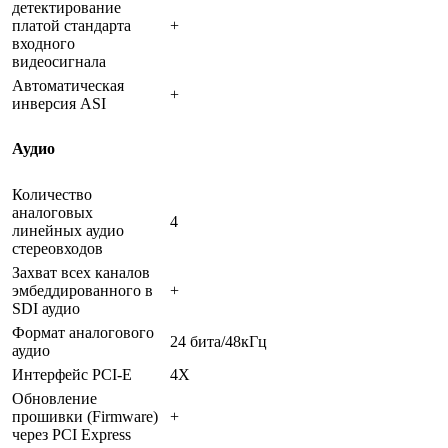
детектирование
платой стандарта
+
входного
видеосигнала
Автоматическая
+
инверсия ASI
Аудио
Количество
аналоговых
4
линейных аудио
стереовходов
Захват всех каналов
эмбеддированного в
+
SDI аудио
Формат аналогового
24 бита/48кГц
аудио
Интерфейс PCI-E
4X
Обновление
прошивки (Firmware)
+
через PCI Express