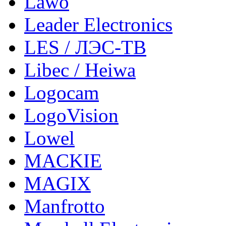
Lawo
Leader Electronics
LES / ЛЭС-ТВ
Libec / Heiwa
Logocam
LogoVision
Lowel
MACKIE
MAGIX
Manfrotto