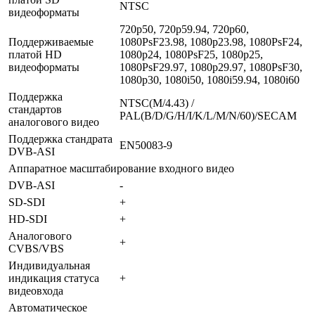
NTSC
видеоформаты
720p50, 720p59.94, 720p60,
Поддерживаемые
1080PsF23.98, 1080p23.98, 1080PsF24,
платой HD
1080p24, 1080PsF25, 1080p25,
видеоформаты
1080PsF29.97, 1080p29.97, 1080PsF30,
1080p30, 1080i50, 1080i59.94, 1080i60
Поддержка
NTSC(M/4.43) /
стандартов
PAL(B/D/G/H/I/K/L/M/N/60)/SECAM
аналогового видео
Поддержка стандрата
EN50083-9
DVB-ASI
Аппаратное масштабирование входного видео
DVB-ASI
-
SD-SDI
+
HD-SDI
+
Аналогового
+
CVBS/VBS
Индивидуальная
индикация статуса
+
видеовхода
Автоматическое