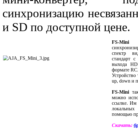
синхронизацию несвязан
и SD по доступной цене.
FS-Mini
по
синхронизи
спектр в
стандарт с
выхода HD
формате R
Устройство 
up, down и 
FS-Mini
так
можно испо
ссылке. Им
локальных
помощью пр
Скачать:
б