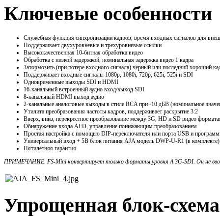
Ключевые особенности
Служебная функция синхронизации кадров, время входных сигналов для внеш
Поддерживает двухуровневые и трехуровневые ссылки
Высококачественная 10-битная обработка видео
Обработка с низкой задержкой, номинальная задержка видео 1 кадра
Затормозить (при потере входного сигнала) черный или последний хороший к
Поддерживает входные сигналы 1080p, 1080i, 720p, 625i, 525i и SDI
Одновременные выходы SDI и HDMI
16-канальный встроенный аудио вход/выход SDI
8-канальный HDMI выход аудио
2-канальные аналоговые выходы в стиле RCA при -10 дБВ (номинальное значе
Утилита преобразования частоты кадров, поддерживает раскрытие 3:2
Вверх, вниз, перекрестное преобразование между 3G, HD и SD видео формат
Обнаружение входа AFD, управление понижающим преобразованием
Простая настройка с помощью DIP-переключателя или порта USB и программн
Универсальный вход + 5В блок питания AJA модель DWP-U-R1 (в комплекте)
Пятилетняя гарантия
ПРИМЕЧАНИЕ. FS-Mini конвертирует только форматы уровня A 3G-SDI. Он не ввод
Упрощенная блок-схема