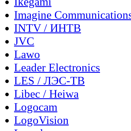
Ikegami
Imagine Communication
INTV / ИНТВ
JVC
Lawo
Leader Electronics
LES / ЛЭС-ТВ
Libec / Heiwa
Logocam
LogoVision