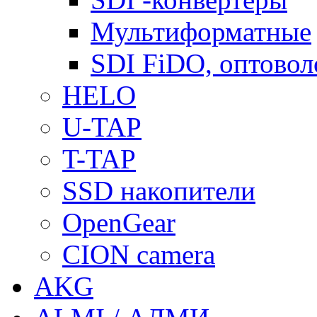
Мультиформатные
SDI FiDO, оптово
HELO
U-TAP
T-TAP
SSD накопители
OpenGear
CION camera
AKG