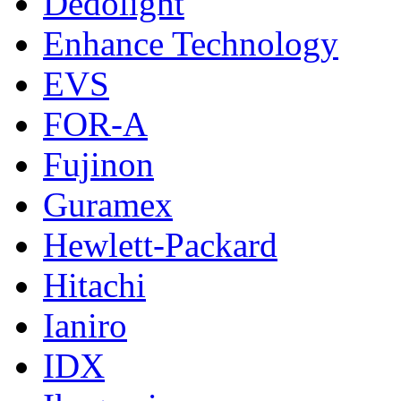
Dedolight
Enhance Technology
EVS
FOR-A
Fujinon
Guramex
Hewlett-Packard
Hitachi
Ianiro
IDX