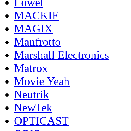
Lowel
MACKIE
MAGIX
Manfrotto
Marshall Electronics
Matrox
Movie Yeah
Neutrik
NewTek
OPTICAST