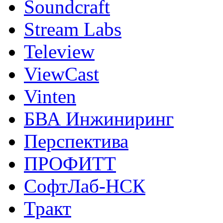
Soundcraft
Stream Labs
Teleview
ViewCast
Vinten
БВА Инжиниринг
Перспектива
ПРОФИТТ
СофтЛаб-НСК
Тракт