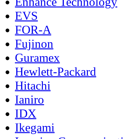
Enhance Technology
EVS
FOR-A
Fujinon
Guramex
Hewlett-Packard
Hitachi
Ianiro
IDX
Ikegami